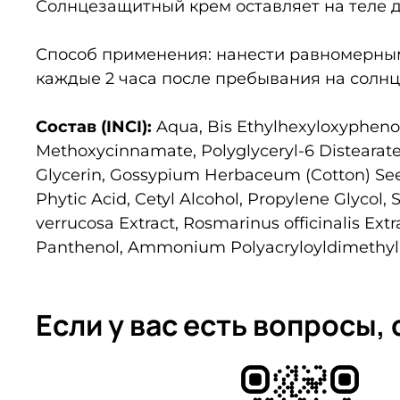
Солнцезащитный крем оставляет на тел
Способ применения: нанести равномерным
каждые 2 часа после пребывания на солн
Состав (INCI):
Aqua, Bis Ethylhexyloxyphenol 
Methoxycinnamate, Polyglyceryl-6 Distearate,
Glycerin, Gossypium Herbaceum (Cotton) Seed
Phytic Acid, Cetyl Alcohol, Propylene Glycol
verrucosa Extract, Rosmarinus officinalis Extr
Panthenol, Ammonium Polyacryloyldimethyl 
Если у вас есть вопросы,