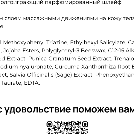
е долгоиграющий парфюмированный шлейф.
 слоем массажными движениями на кожу тела.
це
Methoxyphenyl Triazine, Ethylhexyl Salicylate, Cap
 Jojoba Esters, Polyglyceryl-3 Beeswax, С12-15 Al
 Extract, Punica Granatum Seed Extract, Trehalos
, Sodium hyaluronate, Curcuma Xanthorrhiza Root 
act, Salvia Оfficinalis (Sage) Extract, Phenoxyetha
Taurate, EDTA.
 с удовольствие поможем ва