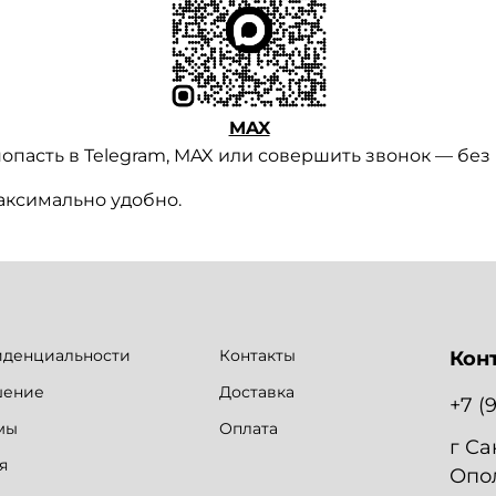
MAX
опасть в Telegram, MAX или совершить звонок — без
максимально удобно.
иденциальности
Контакты
Кон
шение
Доставка
+7 (
мы
Оплата
г Са
я
Опол