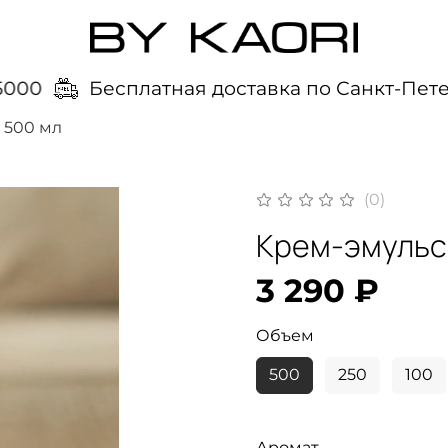
000
Бесплатная доставка по Санкт-Петер
500 мл
(0)
Крем-эмульси
3 290 ₽
Объем
500
250
100
Аромат