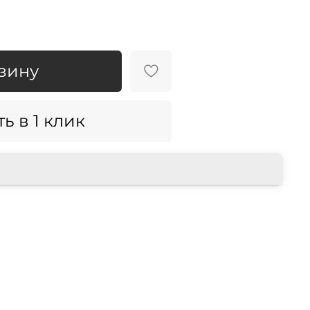
зину
ь в 1 клик