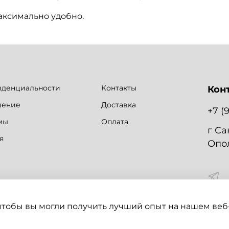
максимально удобно.
иденциальности
Контакты
Кон
шение
Доставка
+7 (
мы
Оплата
г Са
я
Опол
 чтобы вы могли получить лучший опыт на нашем веб-