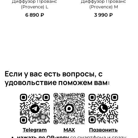
Диффузор Прованс
Диффузор Прованс
(Provence) L
(Provence) M
6 890 ₽
3 990 ₽
Если у вас есть вопросы, с
удовольствие поможем вам:
Telegram
MAX
Позвонить
нажать по QR-коду
со смартфона и сразу