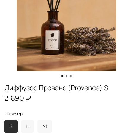
Диффузор Прованс (Provence) S
2 690 ₽
Размер
S
L
M