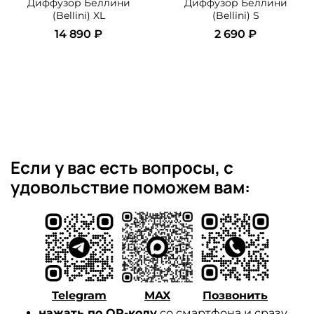
Диффузор Беллини
Диффузор Беллини
(Bellini) XL
(Bellini) S
14 890 ₽
2 690 ₽
Если у вас есть вопросы, с
удовольствие поможем вам:
Telegram
MAX
Позвонить
нажать по QR-коду
со смартфона и сразу