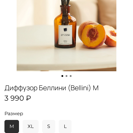
Диффузор Беллини (Bellini) M
3 990 ₽
Размер
M
XL
S
L